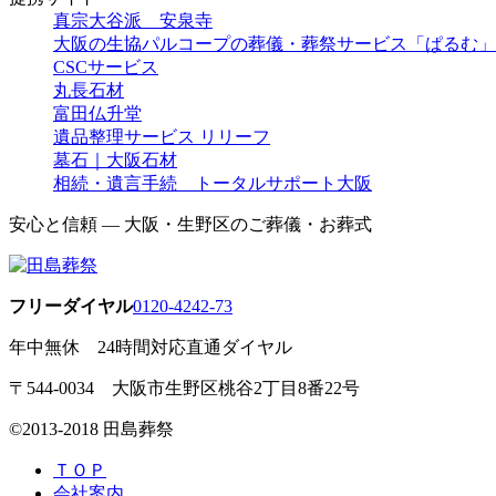
真宗大谷派 安泉寺
大阪の生協パルコープの葬儀・葬祭サービス「ぱるむ」
CSCサービス
丸長石材
富田仏升堂
遺品整理サービス リリーフ
墓石｜大阪石材
相続・遺言手続 トータルサポート大阪
安心と信頼 ― 大阪・生野区のご葬儀・お葬式
フリーダイヤル
0120-4242-73
年中無休 24時間対応直通ダイヤル
〒544-0034 大阪市生野区桃谷2丁目8番22号
©2013-2018 田島葬祭
ＴＯＰ
会社案内