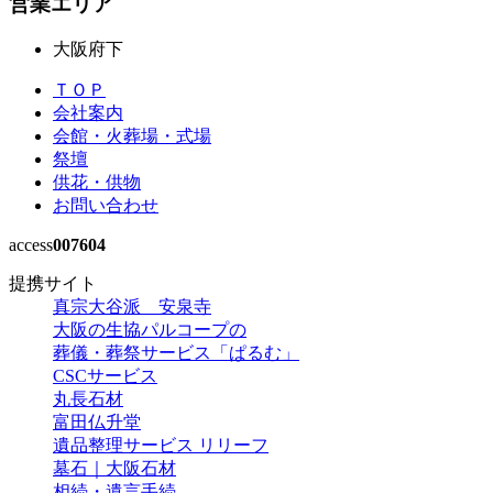
営業エリア
大阪府下
ＴＯＰ
会社案内
会館・火葬場・式場
祭壇
供花・供物
お問い合わせ
access
007604
提携サイト
真宗大谷派 安泉寺
大阪の生協パルコープの
葬儀・葬祭サービス「ぱるむ」
CSCサービス
丸長石材
富田仏升堂
遺品整理サービス リリーフ
墓石｜大阪石材
相続・遺言手続